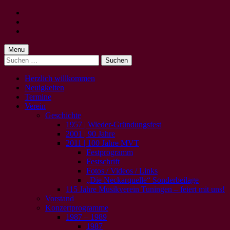
Skip
to
Skip
main
to
Skip
navigation
main
to
content
footer
Menu
Suchen
nach:
Herzlich willkommen
Neuigkeiten
Termine
Verein
Geschichte
1957 | Wieder-Gründungsfest
2001 | 90 Jahre
2011 | 100 Jahre MVT
Festprogramm
Festschrift
Fotos / Videos / Links
„Die Neckarquelle“ Sonderbeilage
115 Jahre Musikverein Tuningen – feiert mit uns!
Vorstand
Konzertprogramme
1987 – 1989
1987