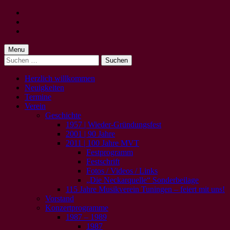
Skip
to
Skip
main
to
Skip
navigation
main
to
content
footer
Menu
Suchen
nach:
Herzlich willkommen
Neuigkeiten
Termine
Verein
Geschichte
1957 | Wieder-Gründungsfest
2001 | 90 Jahre
2011 | 100 Jahre MVT
Festprogramm
Festschrift
Fotos / Videos / Links
„Die Neckarquelle“ Sonderbeilage
115 Jahre Musikverein Tuningen – feiert mit uns!
Vorstand
Konzertprogramme
1987 – 1989
1987