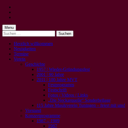
Skip
to
Skip
main
to
Skip
navigation
main
to
content
footer
Menu
Suchen
nach:
Herzlich willkommen
Neuigkeiten
Termine
Verein
Geschichte
1957 | Wieder-Gründungsfest
2001 | 90 Jahre
2011 | 100 Jahre MVT
Festprogramm
Festschrift
Fotos / Videos / Links
„Die Neckarquelle“ Sonderbeilage
115 Jahre Musikverein Tuningen – feiert mit uns!
Vorstand
Konzertprogramme
1987 – 1989
1987