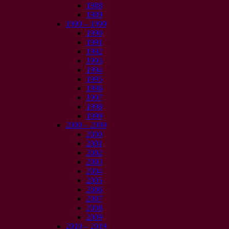
1988
1989
1990 – 1999
1990
1991
1992
1993
1994
1995
1996
1997
1998
1999
2000 – 2009
2000
2001
2002
2003
2004
2005
2006
2007
2008
2009
2010 – 2019