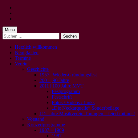
Skip
to
Skip
main
to
Skip
navigation
main
to
content
footer
Menu
Suchen
nach:
Herzlich willkommen
Neuigkeiten
Termine
Verein
Geschichte
1957 | Wieder-Gründungsfest
2001 | 90 Jahre
2011 | 100 Jahre MVT
Festprogramm
Festschrift
Fotos / Videos / Links
„Die Neckarquelle“ Sonderbeilage
115 Jahre Musikverein Tuningen – feiert mit uns!
Vorstand
Konzertprogramme
1987 – 1989
1987