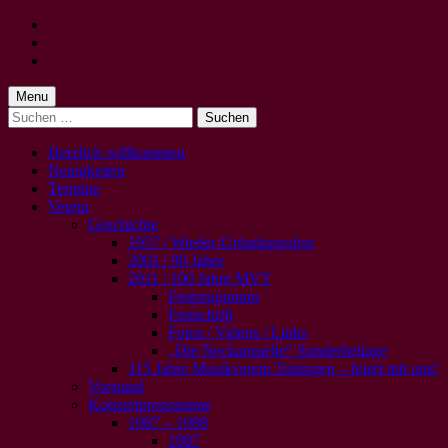
Skip
to
Skip
main
to
Skip
navigation
main
to
content
footer
Menu
Suchen
nach:
Herzlich willkommen
Neuigkeiten
Termine
Verein
Geschichte
1957 | Wieder-Gründungsfest
2001 | 90 Jahre
2011 | 100 Jahre MVT
Festprogramm
Festschrift
Fotos / Videos / Links
„Die Neckarquelle“ Sonderbeilage
115 Jahre Musikverein Tuningen – feiert mit uns!
Vorstand
Konzertprogramme
1987 – 1989
1987