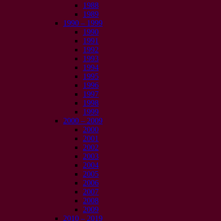
1988
1989
1990 – 1999
1990
1991
1992
1993
1994
1995
1996
1997
1998
1999
2000 – 2009
2000
2001
2002
2003
2004
2005
2006
2007
2008
2009
2010 – 2019