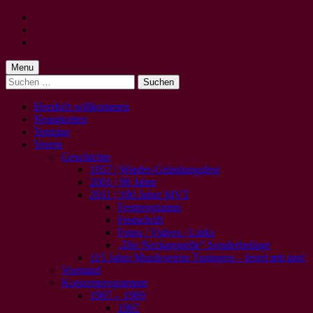
Skip
to
Skip
main
to
Skip
navigation
main
to
content
footer
Menu
Suchen
nach:
Herzlich willkommen
Neuigkeiten
Termine
Verein
Geschichte
1957 | Wieder-Gründungsfest
2001 | 90 Jahre
2011 | 100 Jahre MVT
Festprogramm
Festschrift
Fotos / Videos / Links
„Die Neckarquelle“ Sonderbeilage
115 Jahre Musikverein Tuningen – feiert mit uns!
Vorstand
Konzertprogramme
1987 – 1989
1987