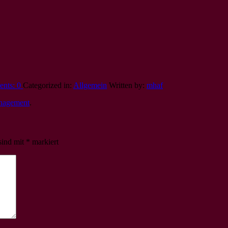
nts:
0
Categorized in:
Allgemein
Written by:
mhaf
anagement
.
sind mit
*
markiert