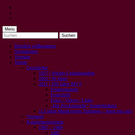
Skip
to
Skip
main
to
Skip
navigation
main
to
content
footer
Menu
Suchen
nach:
Herzlich willkommen
Neuigkeiten
Termine
Verein
Geschichte
1957 | Wieder-Gründungsfest
2001 | 90 Jahre
2011 | 100 Jahre MVT
Festprogramm
Festschrift
Fotos / Videos / Links
„Die Neckarquelle“ Sonderbeilage
115 Jahre Musikverein Tuningen – feiert mit uns!
Vorstand
Konzertprogramme
1987 – 1989
1987