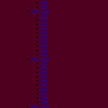
1988
1989
1990 – 1999
1990
1991
1992
1993
1994
1995
1996
1997
1998
1999
2000 – 2009
2000
2001
2002
2003
2004
2005
2006
2007
2008
2009
2010 – 2019